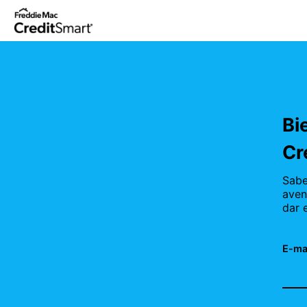
Saltar
a
contenido
principal
Bi
Cr
Sabe
aven
dar 
E-mai